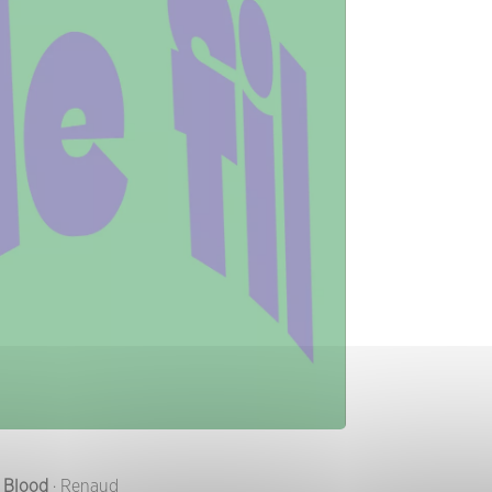
| Blood
· Renaud