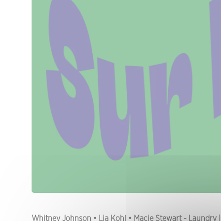
Whitney Johnson • Lia Kohl • Macie Stewart - Laundry 