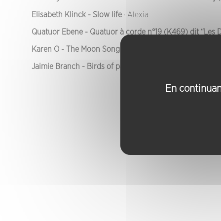
Elisabeth Klinck - Slow life
· Alexia
Quatuor Ebene - Quatuor à corde n°19 (K469) dit “Les
Karen O - The Moon Song
· Jude
Jaimie Branch - Birds of paradise
· Renaud
En continuant