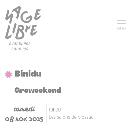
Aller au contenu principal
Panneau de gestion des cookies
MENU
Binidu
Groweekend
samedi
19h30
08 nov. 2025
Les salons de blossac