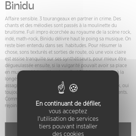
Binidu
Affaire sensible. 3 tourangeaux en partner in crime. Des
chants et des mélodies sont passés à la moulinette du
bruitisme. Full impro écorchée au royaume de la scène rock,
indé, math-rock, Binidu délivre haut le poing sa musique. On
reste bien entendu dans ses habitudes. Pour résumer la
chose, sons texturés et sorties de route, où une voix claire
est assise tranquille sur ses synthétiseurs, pour mieux être
dégueulassée ensuite, si la vulgarité pouvait avoir sa place
en musique. Mais voilà, aujourd’hui Binidu est un trio à la
longévité record d’une quinzaine d’années. Le trio est
assagi, et contemple davantage l’épure. Ça part du rock, oui
toujours, mais pour arriver sur des tapis sonores indolents.
Comme si tous les héritages musicaux pouvaient se
En continuant de défiler,
rejoindre dans ce très chic maelström de la noise.
vous acceptez
l'utilisation de services
tiers pouvant installer
des cookies