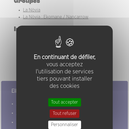
Groupes
La Nòvia
La Nòvia : Ekomane / Nancarrow
Instruments
chabrette
chant
tambourin
En continuant de défiler,
tambourin à cordes
vous acceptez
voix
l'utilisation de services
tiers pouvant installer
des cookies
Elles/ils ont joué chez nous
Tout accepter
Evénements
Artistes
Tout refuser
Groupes
Personnaliser