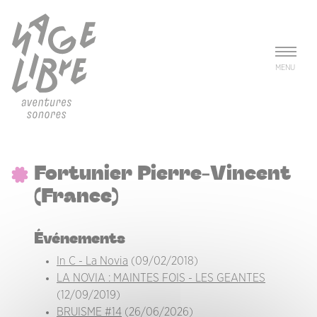
Aller au contenu principal
Panneau de gestion des cookies
MENU
Fortunier Pierre-Vincent
(France)
Événements
In C - La Novia
(09/02/2018)
LA NOVIA : MAINTES FOIS - LES GEANTES
(12/09/2019)
BRUISME #14
(26/06/2026)