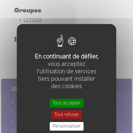
Groupes
La Nòvia
La Nòvia : Ekomane / Nancarrow
Instruments
cornemuse Béchonnet 11p
En continuant de défiler,
cornemuse(s)
cornemuses 11p et 23p
vous acceptez
l'utilisation de services
tiers pouvant installer
des cookies
Elles/ils ont joué chez nous
Evénements
Tout accepter
Artistes
Tout refuser
Groupes
Personnaliser
Pratiques